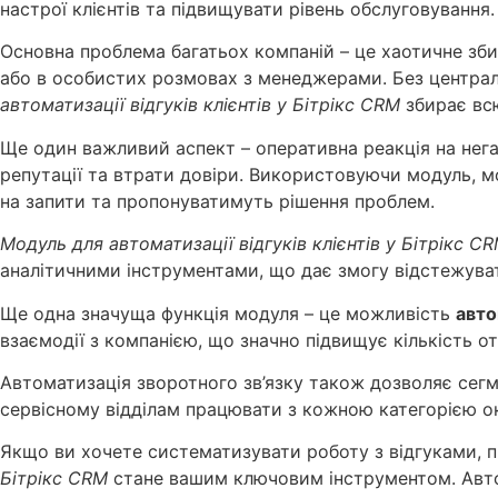
настрої клієнтів та підвищувати рівень обслуговування.
Основна проблема багатьох компаній – це хаотичне збир
або в особистих розмовах з менеджерами. Без централ
автоматизації відгуків клієнтів у Бітрікс CRM
збирає всю
Ще один важливий аспект – оперативна реакція на нега
репутації та втрати довіри. Використовуючи модуль, м
на запити та пропонуватимуть рішення проблем.
Модуль для автоматизації відгуків клієнтів у Бітрікс C
аналітичними інструментами, що дає змогу відстежуват
Ще одна значуща функція модуля – це можливість
авто
взаємодії з компанією, що значно підвищує кількість о
Автоматизація зворотного зв’язку також дозволяє сегме
сервісному відділам працювати з кожною категорією о
Якщо ви хочете систематизувати роботу з відгуками, пі
Бітрікс CRM
стане вашим ключовим інструментом. Автом