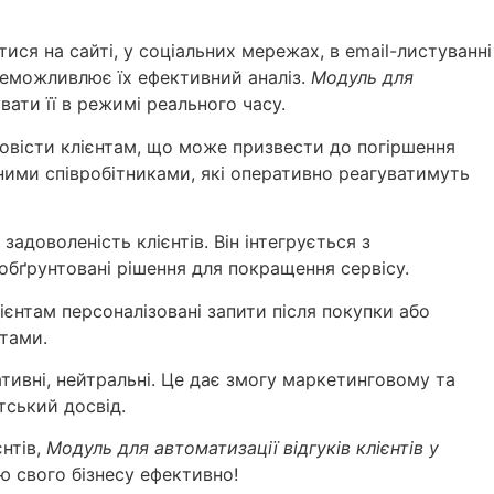
ися на сайті, у соціальних мережах, в email-листуванні
неможливлює їх ефективний аналіз.
Модуль для
ати її в режимі реального часу.
повісти клієнтам, що може призвести до погіршення
ними співробітниками, які оперативно реагуватимуть
доволеність клієнтів. Він інтегрується з
обґрунтовані рішення для покращення сервісу.
єнтам персоналізовані запити після покупки або
нтами.
ативні, нейтральні. Це дає змогу маркетинговому та
тський досвід.
нтів,
Модуль для автоматизації відгуків клієнтів у
 свого бізнесу ефективно!