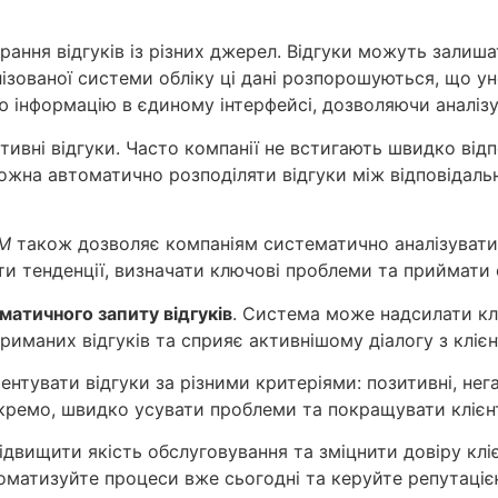
ання відгуків із різних джерел. Відгуки можуть залишат
ізованої системи обліку ці дані розпорошуються, що у
 інформацію в єдиному інтерфейсі, дозволяючи аналізув
тивні відгуки. Часто компанії не встигають швидко від
ожна автоматично розподіляти відгуки між відповідаль
RM
також дозволяє компаніям систематично аналізувати за
и тенденції, визначати ключові проблеми та приймати 
матичного запиту відгуків
. Система може надсилати клі
триманих відгуків та сприяє активнішому діалогу з кліє
нтувати відгуки за різними критеріями: позитивні, нег
кремо, швидко усувати проблеми та покращувати клієн
двищити якість обслуговування та зміцнити довіру кліє
атизуйте процеси вже сьогодні та керуйте репутацією