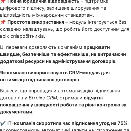
📌
Повна юридична відповідність
– підтримка
цифрового підпису, захищене шифрування та
відповідність міжнародним стандартам.
📌
Простота використання
– модуль інтегрується без
складних налаштувань, що робить його доступним для
всіх співробітників.
Ці переваги дозволяють компаніям
працювати
швидше, безпечніше та ефективніше, не витрачаючи
додаткові ресурси на адміністрування договорів
.
Як компанії використовують CRM-модуль для
оптимізації підписання договорів
Бізнеси, що впровадили автоматизацію підписання
договорів у
Бітрікс CRM
, отримали
відчутні
покращення у швидкості роботи та рівні контролю за
документами
.
✔
IT-компанія скоротила час підписання угод на 75%
,
використовуючи автоматичні запити на узгодження та