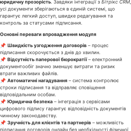
юридичну прозорість
. Завдяки інтеграції з
Бітрікс CRM
,
усі документи зберігаються в єдиній системі, що
гарантує легкий доступ, швидке редагування та
контроль за статусами підписання.
Основні переваги впровадження модуля
📌
Швидкість узгодження договорів
– процес
підписання скорочується з днів до хвилин.
📌
Відсутність паперової бюрократії
– електронний
документообіг значно зменшує витрати та ризик
втрати важливих файлів.
📌
Автоматичні нагадування
– система контролює
строки підписання та відправляє сповіщення
відповідальним особам.
📌
Юридична безпека
– інтеграція з сервісами
цифрового підпису гарантує відповідність документів
чинному законодавству.
📌
Зручність для клієнтів та партнерів
– можливість
підписання договорів онлайн без необхідності фізичної