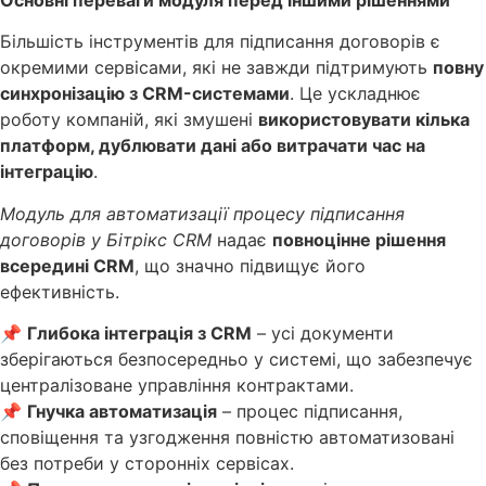
Більшість інструментів для підписання договорів є
окремими сервісами, які не завжди підтримують
повну
синхронізацію з CRM-системами
. Це ускладнює
роботу компаній, які змушені
використовувати кілька
платформ, дублювати дані або витрачати час на
інтеграцію
.
Модуль для автоматизації процесу підписання
договорів у Бітрікс CRM
надає
повноцінне рішення
всередині CRM
, що значно підвищує його
ефективність.
📌
Глибока інтеграція з CRM
– усі документи
зберігаються безпосередньо у системі, що забезпечує
централізоване управління контрактами.
📌
Гнучка автоматизація
– процес підписання,
сповіщення та узгодження повністю автоматизовані
без потреби у сторонніх сервісах.