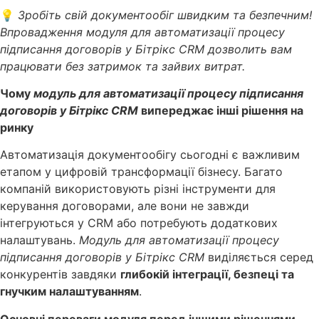
💡
Зробіть свій документообіг швидким та безпечним!
Впровадження модуля для автоматизації процесу
підписання договорів у Бітрікс CRM дозволить вам
працювати без затримок та зайвих витрат.
Чому
модуль для автоматизації процесу підписання
договорів у Бітрікс CRM
випереджає інші рішення на
ринку
Автоматизація документообігу сьогодні є важливим
етапом у цифровій трансформації бізнесу. Багато
компаній використовують різні інструменти для
керування договорами, але вони не завжди
інтегруються у CRM або потребують додаткових
налаштувань.
Модуль для автоматизації процесу
підписання договорів у Бітрікс CRM
виділяється серед
конкурентів завдяки
глибокій інтеграції, безпеці та
гнучким налаштуванням
.
Основні переваги модуля перед іншими рішеннями