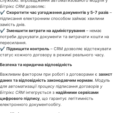
службою. Впровадження автоматизованого модуля у
Бітрікс CRM
дозволяє:
✔
Скоротити час узгодження документів у 5-7 разів
–
підписання електронним способом займає хвилини
замість днів.
✔
Зменшити витрати на адміністрування
– немає
потреби друкувати документи та витрачати кошти на
пересилання.
✔
Підвищити контроль
– CRM дозволяє відстежувати
статус кожного договору в режимі реального часу.
Безпека та юридична відповідність
Важливим фактором при роботі з договорами є
захист
даних та відповідність законодавчим нормам
.
Модуль
для автоматизації процесу підписання договорів у
Бітрікс CRM
інтегрується з
надійними сервісами
цифрового підпису
, що гарантує легітимність
електронного документообігу.