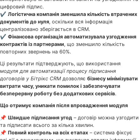
цифровий підпис.
✔
Логістична компанія зменшила кількість втрачених
документів до нуля
, оскільки вся інформація
централізовано зберігається в CRM.
✔
Фінансова організація автоматизувала узгодження
контрактів із партнерами
, що зменшило кількість
повторних звернень на 60%.
Ці результати підтверджують, що використання
модуля для автоматизації процесу підписання
договорів у Бітрікс CRM
дозволяє
бізнесу мінімізувати
витрати часу, уникати помилок і забезпечувати
безперервну роботу без додаткових сервісів
.
Що отримує компанія після впровадження модуля
📌
Швидше підписання угод
– договір можна узгодити
та підписати всього за кілька хвилин.
📌
Повний контроль на всіх етапах
– система фіксує
всі дії з документами, що виключає втрати інформації.