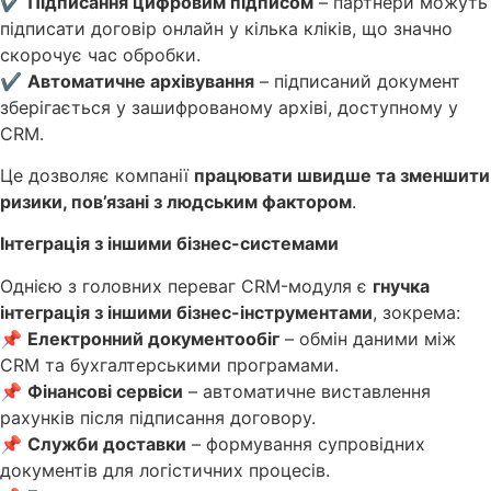
✔
Підписання цифровим підписом
– партнери можуть
підписати договір онлайн у кілька кліків, що значно
скорочує час обробки.
✔
Автоматичне архівування
– підписаний документ
зберігається у зашифрованому архіві, доступному у
CRM.
Це дозволяє компанії
працювати швидше та зменшити
ризики, пов’язані з людським фактором
.
Інтеграція з іншими бізнес-системами
Однією з головних переваг CRM-модуля є
гнучка
інтеграція з іншими бізнес-інструментами
, зокрема:
📌
Електронний документообіг
– обмін даними між
CRM та бухгалтерськими програмами.
📌
Фінансові сервіси
– автоматичне виставлення
рахунків після підписання договору.
📌
Служби доставки
– формування супровідних
документів для логістичних процесів.