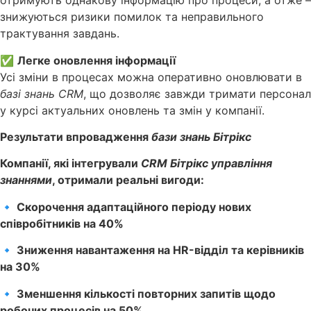
отримують однакову інформацію про процеси, а отже –
знижуються ризики помилок та неправильного
трактування завдань.
✅
Легке оновлення інформації
Усі зміни в процесах можна оперативно оновлювати в
базі знань CRM
, що дозволяє завжди тримати персонал
у курсі актуальних оновлень та змін у компанії.
Результати впровадження
бази знань Бітрікс
Компанії, які інтегрували
CRM Бітрікс управління
знаннями
, отримали реальні вигоди:
🔹 Скорочення адаптаційного періоду нових
співробітників на 40%
🔹 Зниження навантаження на HR-відділ та керівників
на 30%
🔹 Зменшення кількості повторних запитів щодо
робочих процесів на 50%