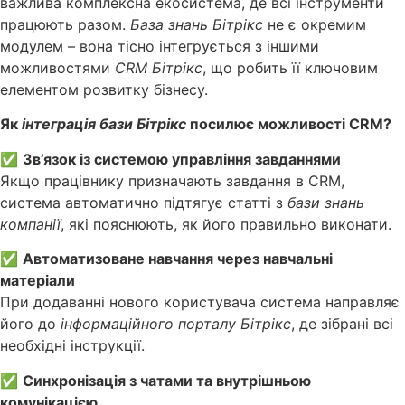
важлива комплексна екосистема, де всі інструменти
працюють разом.
База знань Бітрікс
не є окремим
модулем – вона тісно інтегрується з іншими
можливостями
CRM Бітрікс
, що робить її ключовим
елементом розвитку бізнесу.
Як
інтеграція бази Бітрікс
посилює можливості CRM?
✅
Зв’язок із системою управління завданнями
Якщо працівнику призначають завдання в CRM,
система автоматично підтягує статті з
бази знань
компанії
, які пояснюють, як його правильно виконати.
✅
Автоматизоване навчання через навчальні
матеріали
При додаванні нового користувача система направляє
його до
інформаційного порталу Бітрікс
, де зібрані всі
необхідні інструкції.
✅
Синхронізація з чатами та внутрішньою
комунікацією