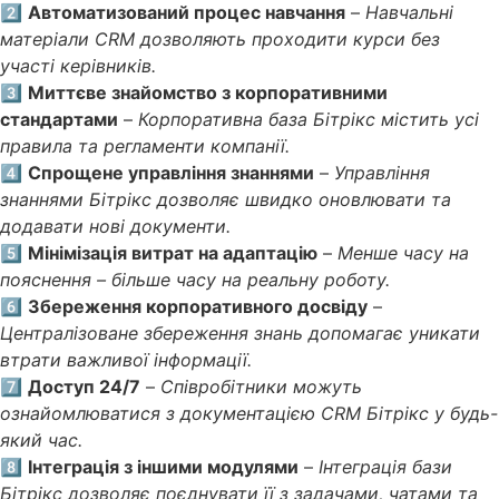
2️⃣
Автоматизований процес навчання
–
Навчальні
матеріали CRM дозволяють проходити курси без
участі керівників.
3️⃣
Миттєве знайомство з корпоративними
стандартами
–
Корпоративна база Бітрікс містить усі
правила та регламенти компанії.
4️⃣
Спрощене управління знаннями
–
Управління
знаннями Бітрікс дозволяє швидко оновлювати та
додавати нові документи.
5️⃣
Мінімізація витрат на адаптацію
–
Менше часу на
пояснення – більше часу на реальну роботу.
6️⃣
Збереження корпоративного досвіду
–
Централізоване збереження знань допомагає уникати
втрати важливої інформації.
7️⃣
Доступ 24/7
–
Співробітники можуть
ознайомлюватися з документацією CRM Бітрікс у будь-
який час.
8️⃣
Інтеграція з іншими модулями
–
Інтеграція бази
Бітрікс дозволяє поєднувати її з задачами, чатами та