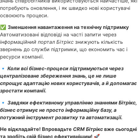
знань співробітників
використовуються найчастіше, які
потребують оновлення, і як швидко нові користувачі
освоюють процеси.
✅
Зменшення навантаження на технічну підтримку
Автоматизовані відповіді на часті запити через
інформаційний портал Бітрікс
знижують кількість
звернень до служби підтримки, що економить час і
ресурси компанії.
🔹
Коли всі бізнес-процеси підтримуються через
централізоване збереження знань, це не лише
спрощує адаптацію нових користувачів, а й допомагає
зростати компанії.
🔹
Завдяки ефективному управлінню знаннями Бітрікс,
бізнес отримує не просто інформаційну базу, а
потужний інструмент розвитку та автоматизації.
Не відкладайте! Впровадьте
CRM Бітрікс
вже сьогодні
та зробіть свій бізнес ефективнішим! 🚀