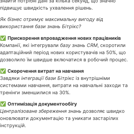
знайти потрібні дані за кілька секунд, що значно
підвищує швидкість ухвалення рішень.
Як бізнес отримує максимальну вигоду від
використання бази знань Бітрікс?
✅
Прискорення впровадження нових працівників
Компанії, які інтегрували
базу знань CRM
, скоротили
адаптаційний період нових користувачів на 50%, що
дозволило їм швидше включатися в робочий процес.
✅
Скорочення витрат на навчання
Завдяки
інтеграції бази Бітрікс
із внутрішніми
системами навчання, витрати на навчальні заходи та
тренінги зменшилися на 30%.
✅
Оптимізація документообігу
Централізоване збереження знань
дозволяє швидко
оновлювати документацію та уникати застарілих
інструкцій.