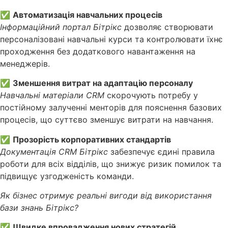
✅
Автоматизація навчальних процесів
Інформаційний портал Бітрікс
дозволяє створювати
персоналізовані навчальні курси та контролювати їхнє
проходження без додаткового навантаження на
менеджерів.
✅
Зменшення витрат на адаптацію персоналу
Навчальні матеріали CRM
скорочують потребу у
постійному залученні менторів для пояснення базових
процесів, що суттєво зменшує витрати на навчання.
✅
Прозорість корпоративних стандартів
Документація CRM Бітрікс
забезпечує єдині правила
роботи для всіх відділів, що знижує ризик помилок та
підвищує узгодженість команди.
Як бізнес отримує реальні вигоди від використання
бази знань Бітрікс?
✅
Швидке впровадження нових стратегій