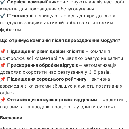
✔
Сервісні компанії
використовують аналіз настроїв
клієнтів для покращення обслуговування.
✔
IT-компанії
підвищують рівень довіри до своїх
продуктів завдяки активній роботі з клієнтським
фідбеком.
Що отримує компанія після впровадження модуля?
📌
Підвищення рівня довіри клієнтів
– компанія
контролює всі коментарі та швидко реагує на запити.
📌
Прискорення обробки відгуків
– автоматизація
дозволяє скоротити час реагування у 3-5 разів.
📌
Підвищення середнього рейтингу
– активна
взаємодія з клієнтами збільшує кількість позитивних
оцінок.
📌
Оптимізація комунікації між відділами
– маркетинг,
підтримка та продажі працюють у єдиній системі.
Висновок
Модуль для управління відгуками та рейтингами
– це