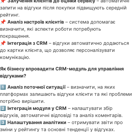
📌
Залучення клієнтів до оцінки сервісу
– автоматичні
запити на відгуки після покупки підвищують середній
рейтинг.
📌
Аналіз настроїв клієнтів
– система допомагає
визначити, які аспекти роботи потребують
покращення.
📌
Інтеграція з CRM
– відгуки автоматично додаються
до картки клієнта, що дозволяє персоналізувати
комунікацію.
Як бізнесу впровадити CRM-модуль для управління
відгуками?
1️⃣
Аналіз поточної ситуації
– визначити, на яких
платформах залишають відгуки клієнти та які проблеми
потрібно вирішити.
2️⃣
Інтеграція модуля у CRM
– налаштувати збір
відгуків, автоматичні відповіді та аналіз коментарів.
3️⃣
Налаштування аналітики
– отримувати звіти про
зміни у рейтингу та основні тенденції у відгуках.