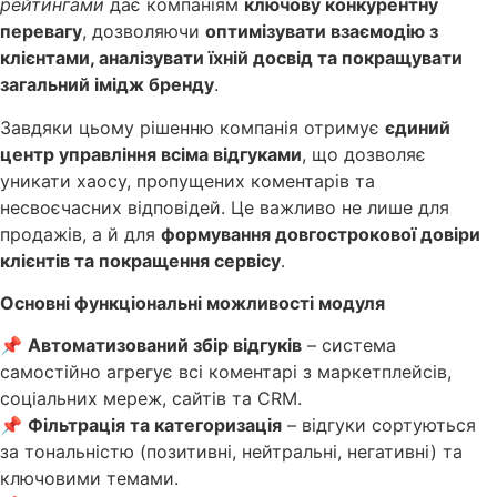
рейтингами
дає компаніям
ключову конкурентну
перевагу
, дозволяючи
оптимізувати взаємодію з
клієнтами, аналізувати їхній досвід та покращувати
загальний імідж бренду
.
Завдяки цьому рішенню компанія отримує
єдиний
центр управління всіма відгуками
, що дозволяє
уникати хаосу, пропущених коментарів та
несвоєчасних відповідей. Це важливо не лише для
продажів, а й для
формування довгострокової довіри
клієнтів та покращення сервісу
.
Основні функціональні можливості модуля
📌
Автоматизований збір відгуків
– система
самостійно агрегує всі коментарі з маркетплейсів,
соціальних мереж, сайтів та CRM.
📌
Фільтрація та категоризація
– відгуки сортуються
за тональністю (позитивні, нейтральні, негативні) та
ключовими темами.