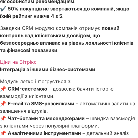
як особистим рекомендаціям
.
✔
50% покупців не звертаються до компаній, якщо
їхній рейтинг нижче 4 з 5
.
Завдяки CRM-модулю компанія отримує
повний
контроль над клієнтським досвідом, що
безпосередньо впливає на рівень лояльності клієнтів
та фінансові показники
.
Ціни на Бітрікс
Інтеграція з іншими бізнес-системами
Модуль легко інтегрується з:
📌
CRM-системою
– дозволяє бачити історію
взаємодії з клієнтами.
📌
E-mail та SMS-розсилками
– автоматичні запити на
залишення відгуків.
📌
Чат-ботами та месенджерами
– швидка взаємодія
з клієнтами через популярні платформи.
📌
Аналітичними інструментами
– детальний аналіз