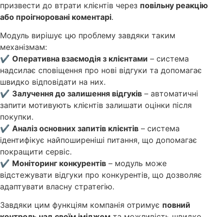
призвести до втрати клієнтів через
повільну реакцію
або проігноровані коментарі
.
Модуль вирішує цю проблему завдяки таким
механізмам:
✔
Оперативна взаємодія з клієнтами
– система
надсилає сповіщення про нові відгуки та допомагає
швидко відповідати на них.
✔
Залучення до залишення відгуків
– автоматичні
запити мотивують клієнтів залишати оцінки після
покупки.
✔
Аналіз основних запитів клієнтів
– система
ідентифікує найпоширеніші питання, що допомагає
покращити сервіс.
✔
Моніторинг конкурентів
– модуль може
відстежувати відгуки про конкурентів, що дозволяє
адаптувати власну стратегію.
Завдяки цим функціям компанія отримує
повний
контроль над своїм іміджем
та можливість швидко