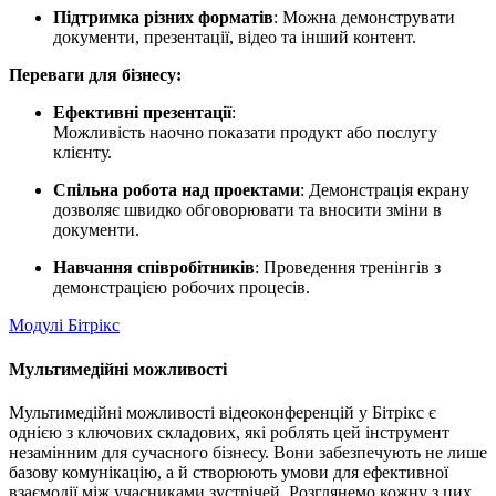
Підтримка різних форматів
: Можна демонструвати
документи, презентації, відео та інший контент.
Переваги для бізнесу:
Ефективні презентації
:
Можливість наочно показати продукт або послугу
клієнту.
Спільна робота над проектами
: Демонстрація екрану
дозволяє швидко обговорювати та вносити зміни в
документи.
Навчання співробітників
: Проведення тренінгів з
демонстрацією робочих процесів.
Модулі Бітрікс
Мультимедійні можливості
Мультимедійні можливості відеоконференцій у Бітрікс є
однією з ключових складових, які роблять цей інструмент
незамінним для сучасного бізнесу. Вони забезпечують не лише
базову комунікацію, а й створюють умови для ефективної
взаємодії між учасниками зустрічей. Розглянемо кожну з цих