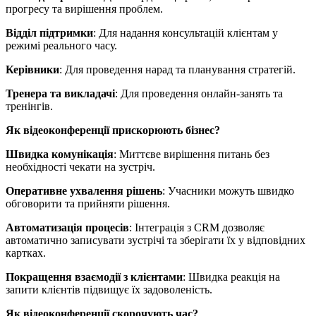
прогресу та вирішення проблем.
Відділ підтримки
: Для надання консультацій клієнтам у
режимі реального часу.
Керівники
: Для проведення нарад та планування стратегій.
Тренера та викладачі
: Для проведення онлайн-занять та
тренінгів.
Як відеоконференції прискорюють бізнес?
Швидка комунікація
: Миттєве вирішення питань без
необхідності чекати на зустріч.
Оперативне ухвалення рішень
: Учасники можуть швидко
обговорити та прийняти рішення.
Автоматизація процесів
: Інтеграція з CRM дозволяє
автоматично записувати зустрічі та зберігати їх у відповідних
картках.
Покращення взаємодії з клієнтами
: Швидка реакція на
запити клієнтів підвищує їх задоволеність.
Як відеоконференції скорочують час?