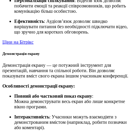
Персоналізація спілкування
: Відеозв’язок дозволяє
побачити емоції та реакції співрозмовників, що робить
комунікацію більш особистою.
Ефективність
: Аудіозв’язок дозволяє швидко
вирішувати питання без необхідності підключати відео,
що зручно для коротких обговорень.
Ціни на Бітрікс
Демонстрація екрану
Демонстрація екрану — це потужний інструмент для
презентацій, навчання та спільної роботи. Він дозволяє
показувати вміст свого екрана іншим учасникам конференції.
Особливості демонстрації екрану:
Повний або частковий показ екрану
:
Можна демонструвати весь екран або лише конкретне
вікно програми.
Інтерактивність
: Учасники можуть взаємодіяти з
демонстрованим вмістом (наприклад, робити позначки
або коментарі).